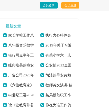
会员登录
会员注册
最新文章
家长学校工作总
执行力心得体会
八年级音乐教学
2019年关于习近
结[本文共812字]
[本文共6919字]
银行网点半年工
有关小学六一儿
计划[本文共4300字]
平总书记向国家勋章
经典唯美的晚安
公安部2022全国
作总结(精选多篇)[本
童节活动策划方案
和国家荣誉称号获得
广告公司2020年
简洁的早安共勉
心语QQ[本文共3674
中小学生安全教育日
文共9790字]
[本文共3692字]
者颁授勋章奖章并发
《六位教育家》
教师英文演讲(精
度工作计划[本文共
句子朋友圈[本文共
字]
观后感（通用多篇）
表重要讲话的思想汇
街道纪工委2020
某局模范职工小
读后感——学习陶行
选多篇)[本文共1480
3413字]
7361字]
[本文共5071字]
报[本文共939字]
读《让教育带着
你在为谁工作的
年上半年工作总结及
家先进事迹材料[本
知事迹有感[本文共
字]