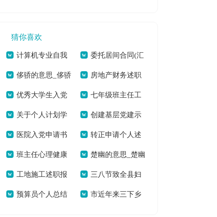
温度落地》有感——
读后感[本文共7542
下半年工作计划[本
文共1242字]
2169字]
做一位有温度的教师
字]
文共2929字]
猜你喜欢
[本文共1007字]
计算机专业自我
委托居间合同(汇
侈骄的意思_侈骄
房地产财务述职
评价[本文共2740字]
编13篇)[本文共
优秀大学生入党
七年级班主任工
的拼音[本文共34字]
报告(6篇)[本文共
14701字]
关于个人计划学
创建基层党建示
申请书范文4000字
作总结【热】[本文
10088字]
医院入党申请书
转正申请个人述
生会汇编10篇[本文
范村工作汇报(精选
[本文共2349字]
共29918字]
班主任心理健康
楚幽的意思_楚幽
(精选多篇)[本文共
职(精选多篇)[本文共
共10986字]
多篇)[本文共7432
工地施工述职报
三八节致全县妇
培训总结(通用5篇)
的拼音[本文共36字]
7692字]
4920字]
字]
预算员个人总结
市近年来三下乡
告[本文共3078字]
女姐妹的感谢信[本
[本文共9576字]
[本文共13136字]
活动的总结与思考
文共1139字]