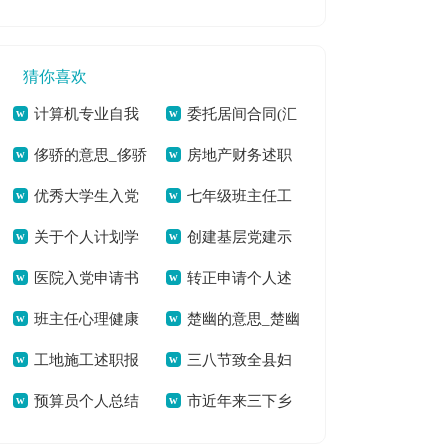
温度落地》有感——
读后感[本文共7542
下半年工作计划[本
文共1242字]
2169字]
做一位有温度的教师
字]
文共2929字]
猜你喜欢
[本文共1007字]
计算机专业自我
委托居间合同(汇
侈骄的意思_侈骄
房地产财务述职
评价[本文共2740字]
编13篇)[本文共
优秀大学生入党
七年级班主任工
的拼音[本文共34字]
报告(6篇)[本文共
14701字]
关于个人计划学
创建基层党建示
申请书范文4000字
作总结【热】[本文
10088字]
医院入党申请书
转正申请个人述
生会汇编10篇[本文
范村工作汇报(精选
[本文共2349字]
共29918字]
班主任心理健康
楚幽的意思_楚幽
(精选多篇)[本文共
职(精选多篇)[本文共
共10986字]
多篇)[本文共7432
工地施工述职报
三八节致全县妇
培训总结(通用5篇)
的拼音[本文共36字]
7692字]
4920字]
字]
预算员个人总结
市近年来三下乡
告[本文共3078字]
女姐妹的感谢信[本
[本文共9576字]
[本文共13136字]
活动的总结与思考
文共1139字]