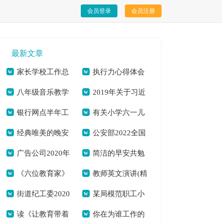
会员登录
会员注册
最新文章
家长学校工作总
执行力心得体会
八年级音乐教学
2019年关于习近
结[本文共812字]
[本文共6919字]
银行网点半年工
有关小学六一儿
计划[本文共4300字]
平总书记向国家勋章
经典唯美的晚安
公安部2022全国
作总结(精选多篇)[本
童节活动策划方案
和国家荣誉称号获得
广告公司2020年
简洁的早安共勉
心语QQ[本文共3674
中小学生安全教育日
文共9790字]
[本文共3692字]
者颁授勋章奖章并发
《六位教育家》
教师英文演讲(精
度工作计划[本文共
句子朋友圈[本文共
字]
观后感（通用多篇）
表重要讲话的思想汇
街道纪工委2020
某局模范职工小
读后感——学习陶行
选多篇)[本文共1480
3413字]
7361字]
[本文共5071字]
报[本文共939字]
读《让教育带着
你在为谁工作的
年上半年工作总结及
家先进事迹材料[本
知事迹有感[本文共
字]