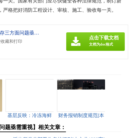
每一关。国家有关部门应尽快健全各种法律规范，制订新
，严格把好消防工程设计、审核、施工、验收每一关。
《基层反映：高层建筑消防安全存三方面问题亟需重视[本文共867字].doc》
点击下载文档
便收藏和打印
文档为doc格式
消
基层反映：冷冻海鲜
财务报销制度规范[本
治
包冰过度现象屡禁不
文共1147字]
问题亟需重视】相关文章：
止亟待引起重视[本文
共1091字]