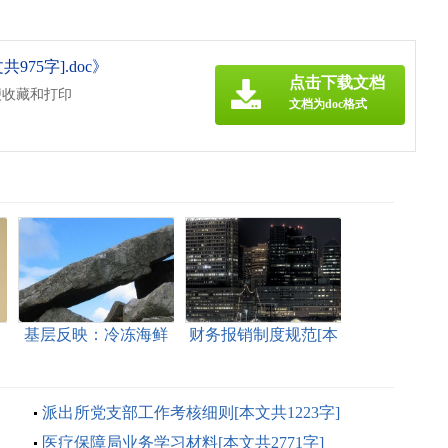
75字].doc》
点击下载文档
便收藏和打印
文档为doc格式
消
基层反映：冷冻海鲜
财务报销制度规范[本
治
包冰过度现象屡禁不
文共1147字]
止亟待引起重视[本文
共1091字]
派出所党支部工作考核细则[本文共1223字]
医疗保障局业务学习材料[本文共2771字]