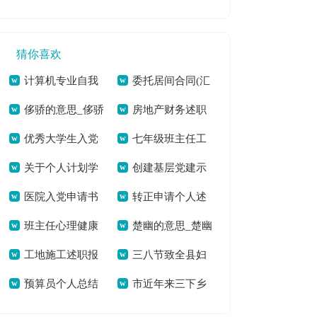
温度落地》有感——
读后感[本文共7542
下半年工作计划[本
文共1242字]
2169字]
做一位有温度的教师
字]
文共2929字]
猜你喜欢
[本文共1007字]
计算机专业自我
委托居间合同(汇
侈骄的意思_侈骄
房地产财务述职
评价[本文共2740字]
编13篇)[本文共
优秀大学生入党
七年级班主任工
的拼音[本文共34字]
报告(6篇)[本文共
14701字]
关于个人计划学
创建基层党建示
申请书范文4000字
作总结【热】[本文
10088字]
医院入党申请书
转正申请个人述
生会汇编10篇[本文
范村工作汇报(精选
[本文共2349字]
共29918字]
班主任心理健康
楚幽的意思_楚幽
(精选多篇)[本文共
职(精选多篇)[本文共
共10986字]
多篇)[本文共7432
工地施工述职报
三八节致全县妇
培训总结(通用5篇)
的拼音[本文共36字]
7692字]
4920字]
字]
预算员个人总结
市近年来三下乡
告[本文共3078字]
女姐妹的感谢信[本
[本文共9576字]
[本文共13136字]
活动的总结与思考
文共1139字]