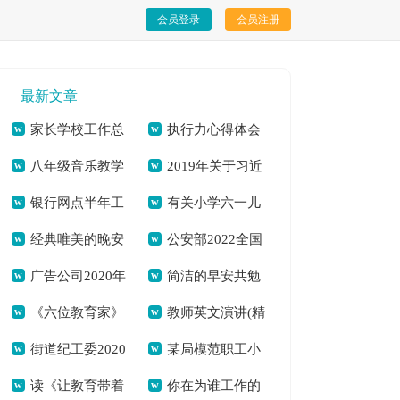
会员登录
会员注册
最新文章
家长学校工作总
执行力心得体会
八年级音乐教学
2019年关于习近
结[本文共812字]
[本文共6919字]
银行网点半年工
有关小学六一儿
计划[本文共4300字]
平总书记向国家勋章
经典唯美的晚安
公安部2022全国
作总结(精选多篇)[本
童节活动策划方案
和国家荣誉称号获得
广告公司2020年
简洁的早安共勉
心语QQ[本文共3674
中小学生安全教育日
文共9790字]
[本文共3692字]
者颁授勋章奖章并发
《六位教育家》
教师英文演讲(精
度工作计划[本文共
句子朋友圈[本文共
字]
观后感（通用多篇）
表重要讲话的思想汇
街道纪工委2020
某局模范职工小
读后感——学习陶行
选多篇)[本文共1480
3413字]
7361字]
[本文共5071字]
报[本文共939字]
读《让教育带着
你在为谁工作的
年上半年工作总结及
家先进事迹材料[本
知事迹有感[本文共
字]