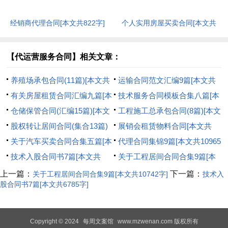
经销商代理合同[本文共822字]
个人实用房屋买卖合同[本文共
2975字]
【代运营服务合同】相关文章：
养殖场承包合同(11篇)[本文共
运输合同范文汇编9篇[本文共
5041字]
有关房屋租赁合同汇编九篇[本
13223字]
技术服务合同模板合集八篇[本
文共6472字]
仓储保管合同(汇编15篇)[本文
文共17073字]
工程施工总承包合同(8篇)[本文
共21142字]
股权转让居间合同(集合13篇)
共27966字]
展销会租赁物料合同[本文共
[本文共12176字]
关于汽车买卖合同合集五篇[本
8479字]
代理合同集锦9篇[本文共10965
文共10025字]
技术入股合同书7篇[本文共
字]
关于工程居间合同合集9篇[本
6785字]
文共10742字]
上一篇：
下一篇：
关于工程居间合同合集9篇[本文共10742字]
技术入
股合同书7篇[本文共6785字]
Copyright © 2024
每周文案馆
www.mzwenan.com 版权所有