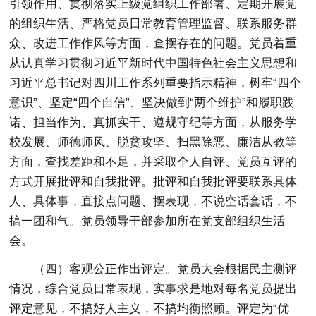
引领作用、贯彻落实上级党组织工作部署、定期开展党
的组织生活、严格党员日常教育管理监督、联系服务群
众、改进工作作风等方面，查摆存在的问题。党员着重
从认真学习贯彻习近平新时代中国特色社会主义思想和
习近平总书记对四川工作系列重要指示精神，树牢“四个
意识”、坚定“四个自信”、坚决做到“两个维护”和履职践
诺、担当作为、真抓实干、遵规守纪等方面，从服务学
校发展、师德师风、脱贫攻坚、扫黑除恶、廉洁从教等
方面，查找差距和不足，并采取个人自评、党员互评的
方式开展批评和自我批评。批评和自我批评要联系具体
人、具体事，直接点问题、摆表现，不说空话套话，不
搞一团和气。党员领导干部参加所在党支部组织生活
会。
（四）客观公正作出评定。
党员大会根据民主测评
情况，综合党员日常表现，实事求是地对每名党员提出
评定意见，不搞好人主义，不搞均衡照顾。评定为“优