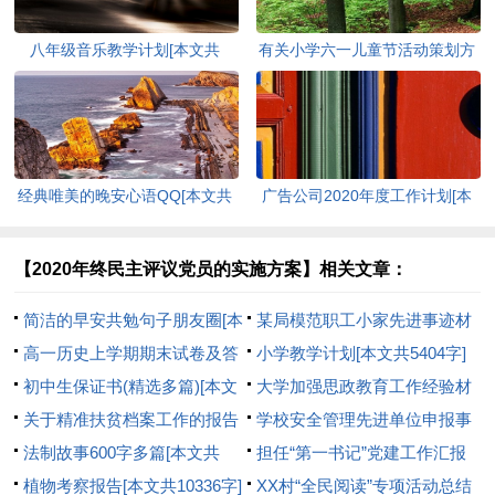
八年级音乐教学计划[本文共
有关小学六一儿童节活动策划方
4300字]
案[本文共3692字]
经典唯美的晚安心语QQ[本文共
广告公司2020年度工作计划[本
3674字]
文共3413字]
【2020年终民主评议党员的实施方案】相关文章：
简洁的早安共勉句子朋友圈[本
某局模范职工小家先进事迹材
文共7361字]
高一历史上学期期末试卷及答
料[本文共1242字]
小学教学计划[本文共5404字]
案[本文共4744字]
初中生保证书(精选多篇)[本文
大学加强思政教育工作经验材
共1598字]
关于精准扶贫档案工作的报告
料(精选多篇)[本文共9143字]
学校安全管理先进单位申报事
[本文共1122字]
法制故事600字多篇[本文共
迹[本文共873字]
担任“第一书记”党建工作汇报
2848字]
植物考察报告[本文共10336字]
及下步工作打算报告[本文共698
XX村“全民阅读”专项活动总结