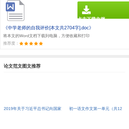
点击下载文档
文档为doc格式
《中学老师的自我评价[本文共2704字].doc》
将本文的Word文档下载到电脑，方便收藏和打印
推荐度：
论文范文图文推荐
2019年关于习近平总书记向国家
初一语文作文第一单元（共12
勋章和国家荣誉称号获得者颁授
篇）[本文共7299字]
勋章奖章并发表重要讲话的思想