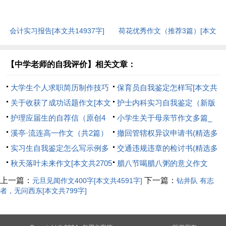
汇报[本文共939字]
会计实习报告[本文共14937字]
荷花优秀作文（推荐3篇）[本文
共1511字]
【中学老师的自我评价】相关文章：
大学生个人求职简历制作技巧
保育员自我鉴定怎样写[本文共
[本文共1468字]
关于收获了成功话题作文[本文
7962字]
护士内科实习自我鉴定（新版
共3178字]
护理应届生的自荐信（原创4
6篇）[本文共8994字]
小学生关于母亲节作文多篇_
篇）[本文共2506字]
溪亭·流连高一作文（共2篇）
母亲节作文400字多篇[本文共
撤回管辖权异议申请书(精选多
[本文共1125字]
实习生自我鉴定怎么写示例多
2552字]
篇)[本文共1362字]
交通违规违章的检讨书(精选多
篇[本文共3177字]
秋天落叶未来作文[本文共2705
篇)[本文共2099字]
腊八节喝腊八粥的意义作文
字]
800字[本文共3929字]
上一篇：
下一篇：
元旦见闻作文400字[本文共4591字]
钻井队 有志
者，无问西东[本文共799字]