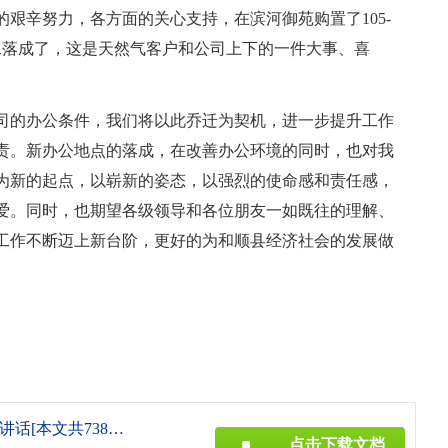
艰辛努力，各方面的关心支持，在滨河御苑购置了105-
工落成了，这是天然气客户和公司上下的一件大事、喜
司的办公条件，我们将以此乔迁为契机，进一步提升工作
责。新办公地点的落成，在改善办公环境的同时，也对我
为新的起点，以崭新的姿态，以强烈的使命感和责任感，
爱。同时，也期望各级领导和各位朋友一如既往的理解、
工作不断迈上新台阶，更好的为和顺县经济社会的发展做
《公司新办公地点落成典礼仪式讲话[本文共738字].doc》
点击下载文档