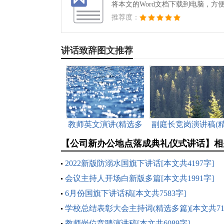
将本文的Word文档下载到电脑，方
推荐度：
讲话致辞图文推荐
教师英文演讲(精选多
副庭长竞岗演讲稿(
篇)[本文共1480字]
选多篇)[本文共4588
【公司新办公地点落成典礼仪式讲话】相
字]
2022新版防溺水国旗下讲话[本文共4197字]
会议主持人开场白新版多篇[本文共1991字]
6月份国旗下讲话稿[本文共7583字]
学校总结表彰大会主持词(精选多篇)[本文共71
字]
教师岗位竞聘演讲稿[本文共6089字]