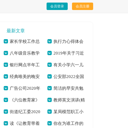
会员登录
会员注册
最新文章
家长学校工作总
执行力心得体会
八年级音乐教学
2019年关于习近
结[本文共812字]
[本文共6919字]
银行网点半年工
有关小学六一儿
计划[本文共4300字]
平总书记向国家勋章
经典唯美的晚安
公安部2022全国
作总结(精选多篇)[本
童节活动策划方案
和国家荣誉称号获得
广告公司2020年
简洁的早安共勉
心语QQ[本文共3674
中小学生安全教育日
文共9790字]
[本文共3692字]
者颁授勋章奖章并发
《六位教育家》
教师英文演讲(精
度工作计划[本文共
句子朋友圈[本文共
字]
观后感（通用多篇）
表重要讲话的思想汇
街道纪工委2020
某局模范职工小
读后感——学习陶行
选多篇)[本文共1480
3413字]
7361字]
[本文共5071字]
报[本文共939字]
读《让教育带着
你在为谁工作的
年上半年工作总结及
家先进事迹材料[本
知事迹有感[本文共
字]