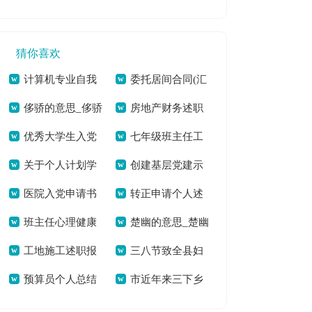
温度落地》有感——
读后感[本文共7542
下半年工作计划[本
文共1242字]
2169字]
做一位有温度的教师
字]
文共2929字]
猜你喜欢
[本文共1007字]
计算机专业自我
委托居间合同(汇
侈骄的意思_侈骄
房地产财务述职
评价[本文共2740字]
编13篇)[本文共
优秀大学生入党
七年级班主任工
的拼音[本文共34字]
报告(6篇)[本文共
14701字]
关于个人计划学
创建基层党建示
申请书范文4000字
作总结【热】[本文
10088字]
医院入党申请书
转正申请个人述
生会汇编10篇[本文
范村工作汇报(精选
[本文共2349字]
共29918字]
班主任心理健康
楚幽的意思_楚幽
(精选多篇)[本文共
职(精选多篇)[本文共
共10986字]
多篇)[本文共7432
工地施工述职报
三八节致全县妇
培训总结(通用5篇)
的拼音[本文共36字]
7692字]
4920字]
字]
预算员个人总结
市近年来三下乡
告[本文共3078字]
女姐妹的感谢信[本
[本文共9576字]
[本文共13136字]
活动的总结与思考
文共1139字]