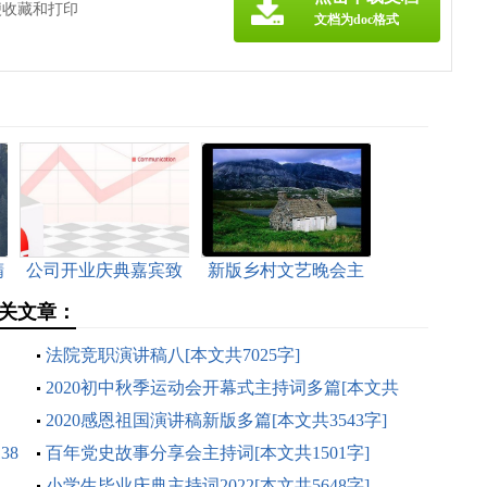
便收藏和打印
文档为doc格式
精
公司开业庆典嘉宾致
新版乡村文艺晚会主
辞[本文共1528字]
持词多篇[本文共8091
关文章：
字]
法院竞职演讲稿八[本文共7025字]
2020初中秋季运动会开幕式主持词多篇[本文共
5706字]
2020感恩祖国演讲稿新版多篇[本文共3543字]
38
百年党史故事分享会主持词[本文共1501字]
小学生毕业庆典主持词2022[本文共5648字]